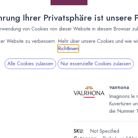
[161806] 5kg Praliné
rung Ihrer Privatsphäre ist unsere Pr
Mandel und Kokosnuss
Valrhona
rwendung von Cookies von dieser Website in diesem Browser zu
ser Website zu verbessern. Mehr über unsere Cookies und wie wir
Richtlinien
.
Alle Cookies zulassen
Nur essenzielle Cookies zulassen
Valrhona
Imaginons le 
Kuvertüren un
die Nummer 1 
SKU:
Not Specified