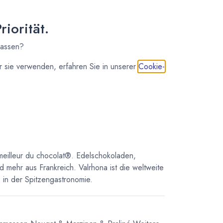
7 - 14 Tage
123,90
€
*
iorität.
(
24,78
€
/
1
kg
)
lassen?
 sie verwenden, erfahren Sie in unserer
Cookie-
IN DEN WARENKORB
meilleur du chocolat®. Edelschokoladen,
d mehr aus Frankreich. Valrhona ist die weltweite
in der Spitzengastronomie.