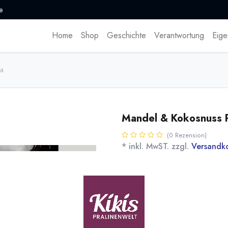
e
Home
Shop
Geschichte
Verantwortung
Eige
na
Mandel & Kokosnuss P
(0 Rezension)
* inkl. MwST. zzgl.
Versandk
SONDERANGEBOT auf 500g Dose
Valrhona mit 55 % Mandeln und 
Name
Men
[170441] 500g Praliné
Mandel und Kokosnuss
Valrhona