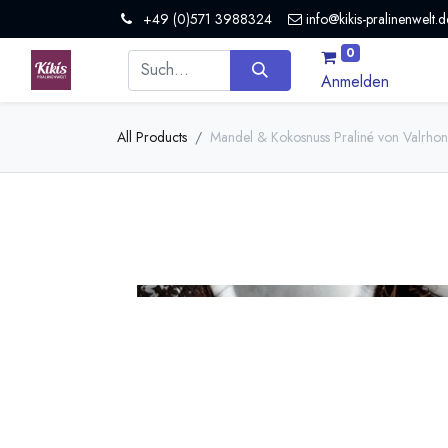
+49 (0)571 3988324
info@kikis-pralinenwelt.d
0
Anmelden
All Products
Mandel & Kokosnuss Praliné von Valrho