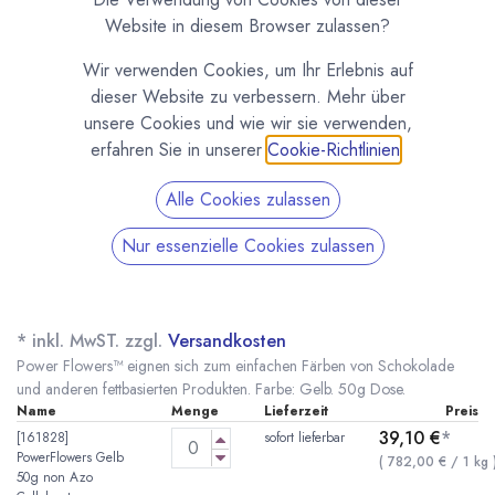
Website in diesem Browser zulassen?
Wir verwenden Cookies, um Ihr Erlebnis auf
dieser Website zu verbessern. Mehr über
unsere Cookies und wie wir sie verwenden,
erfahren Sie in unserer
Cookie-Richtlinien
.
Alle Cookies zulassen
Nur essenzielle Cookies zulassen
Power Flowers™️ Gelb - Farbstoff auf
Kakaobutterbasis
(0 Rezension)
* inkl. MwST. zzgl.
Versandkosten
Power Flowers™️ eignen sich zum einfachen Färben von Schokolade
und anderen fettbasierten Produkten. Farbe: Gelb. 50g Dose.
Name
Menge
Lieferzeit
Preis
39,10
€
*
[161828]
sofort lieferbar
PowerFlowers Gelb
(
782,00
€
/
1
kg
50g non Azo