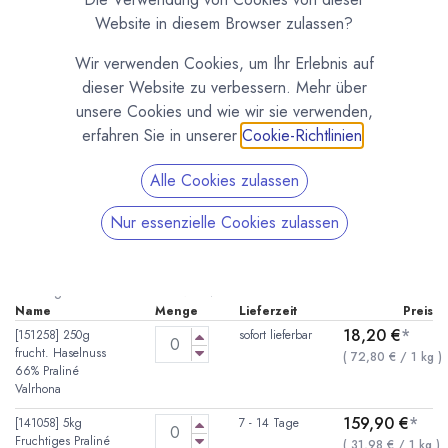
Website in diesem Browser zulassen?
Wir verwenden Cookies, um Ihr Erlebnis auf
dieser Website zu verbessern. Mehr über
unsere Cookies und wie wir sie verwenden,
erfahren Sie in unserer
Cookie-Richtlinien
.
Alle Cookies zulassen
Fruchtiges Haselnuss 66% Praliné von Valrhona
Nur essenzielle Cookies zulassen
(0 Rezension)
* inkl. MwST. zzgl.
Versandkosten
Fruchtiges Haselnuss Praliné von Valrhona mit 66 % Fruchtanteil.
Name
Menge
Lieferzeit
Preis
18,20
€
*
[151258] 250g
sofort lieferbar
frucht. Haselnuss
(
72,80
€
/
1
kg
)
66% Praliné
Valrhona
159,90
€
*
[141058] 5kg
7 - 14 Tage
Fruchtiges Praliné
(
31,98
€
/
1
kg
)