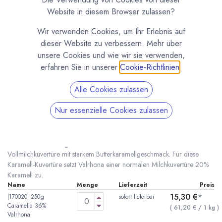
Website in diesem Browser zulassen?
Wir verwenden Cookies, um Ihr Erlebnis auf
dieser Website zu verbessern. Mehr über
unsere Cookies und wie wir sie verwenden,
erfahren Sie in unserer
Cookie-Richtlinien
.
Alle Cookies zulassen
Nur essenzielle Cookies zulassen
Caramélia 36% Milchkuvertüre von Valrhona
(0 Rezension)
* inkl. MwST. zzgl.
Versandkosten
Vollmilchkuvertüre mit starkem Butterkaramellgeschmack. Für diese
Karamell-Kuvertüre setzt Valrhona einer normalen Milchkuvertüre 20%
Karamell zu.
Name
Menge
Lieferzeit
Preis
15,30
€
*
[170020] 250g
sofort lieferbar
Caramelia 36%
(
61,20
€
/
1
kg
)
Valrhona