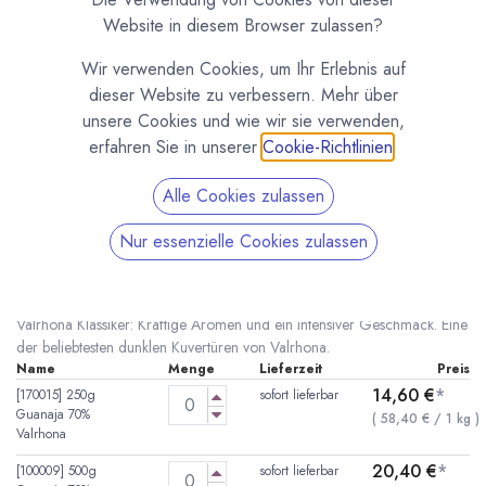
Website in diesem Browser zulassen?
Wir verwenden Cookies, um Ihr Erlebnis auf
dieser Website zu verbessern. Mehr über
unsere Cookies und wie wir sie verwenden,
erfahren Sie in unserer
Cookie-Richtlinien
.
Alle Cookies zulassen
Nur essenzielle Cookies zulassen
Guanaja 70 % Kuvertüre von Valrhona
(0 Rezension)
* inkl. MwST. zzgl.
Versandkosten
Valrhona Klassiker: Kräftige Aromen und ein intensiver Geschmack. Eine
der beliebtesten dunklen Kuvertüren von Valrhona.
Name
Menge
Lieferzeit
Preis
14,60
€
*
[170015] 250g
sofort lieferbar
Guanaja 70%
(
58,40
€
/
1
kg
)
Valrhona
20,40
€
*
[100009] 500g
sofort lieferbar