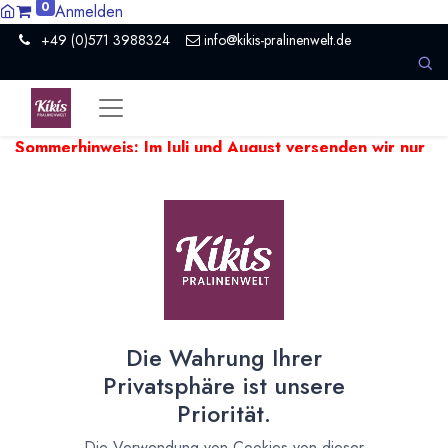
0
Anmelden
+49 (0)571 3988324
info@kikis-pralinenwelt.de
Sommerhinweis: Im Juli und August versenden wir nur
einmal pro Woche.
Aufgrund hoher Temperaturen kann es
beim Versand empfindlicher Produkte zu Verzögerungen
kommen. Wir versenden temperaturempfindliche Artikel falls
nötig ein paar Tage später.
Zeige
30
Die Wahrung Ihrer
Schoko Aufstriche
Privatsphäre ist unsere
Priorität.
Schoko Aufstriche - Nuss Nougat Cremes
Die Verwendung von Cookies von dieser