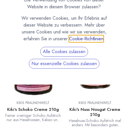
Frische Schoko-Aufstriche für Deinen Frühstückstisch. Feine
Website in diesem Browser zulassen?
Nuss Nougat Cremes in unterschiedlichen Varianten. Aus
unserer eigenen Manufaktur Kiki's Pralinenwelt, von Noalya
Wir verwenden Cookies, um Ihr Erlebnis auf
aus Italien und von Cluizel und Valrhona aus Frankreich.
dieser Website zu verbessern. Mehr über
unsere Cookies und wie wir sie verwenden,
erfahren Sie in unserer
Cookie-Richtlinien
.
Alle Cookies zulassen
Nur essenzielle Cookies zulassen
KIKIS PRALINENWELT
KIKIS PRALINENWELT
Kiki's Schoko Creme 210g
Kiki's Nuss Nougat Creme
210g
Feiner cremiger Schoko Aufstrich
nur aus Haselnüssen, Kakao und
Haselnuss-Schoko Aufstrich mal
Zucker von Kiki's Pralinenwelt.
anders. Mit besonders guten