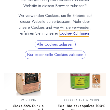
Zutaten rund ums Kochen, Backen, die Pralinenherstellung
Website in diesem Browser zulassen?
und das Gießen von Schokoladen. Kuvertüre, Kakaobohnen,
Kakaopulver, Kakaobutter, Kakaomasse, Bio Vanille und Bio
Wir verwenden Cookies, um Ihr Erlebnis auf
Aromen wie Bio Rosenwasser, Bio Fruchtpulver,
dieser Website zu verbessern. Mehr über
Pralinenhohlkörper, Schokoladenformen, Zubehör und vieles
unsere Cookies und wie wir sie verwenden,
mehr.
erfahren Sie in unserer
Cookie-Richtlinien
.
Alle Cookies zulassen
Neu!
Neu!
Nur essenzielle Cookies zulassen
VALRHONA
CHOCOLATERIE A. MORIN
Sioka 56% Dunkle
Edel Bio Kakaopulver 100%