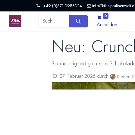
+49 (0)571 3988324
info@kikis-pralinenwelt.d
0
Anmelden
Neu: Crunc
So knusprig und grün kann Schokolade
27. Februar 2026
durch
Kirsten 