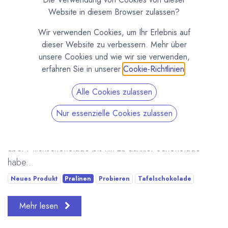
07.05.2026
Website in diesem Browser zulassen?
Wir verwenden Cookies, um Ihr Erlebnis auf
dieser Website zu verbessern. Mehr über
unsere Cookies und wie wir sie verwenden,
erfahren Sie in unserer
Cookie-Richtlinien
.
Alle Cookies zulassen
Bei so viel Schokolade fällt die Auswahl manchmal
Nur essenzielle Cookies zulassen
schwer. Deshalb machen wir jetzt Schokoladen-
Probierwochen! Neun Sorten von Weißer Schokolade,
über Milchschokolade bis hin zu dunkler Schokolade
habe...
Neues Produkt
Pralinen
Probieren
Tafelschokolade
Mehr lesen