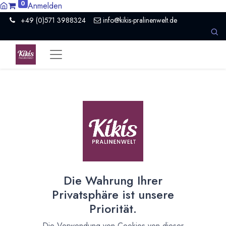
0
Anmelden
+49 (0)571 3988324
info@kikis-pralinenwelt.de
Hasen, Eier, Eierlikör
Die Osterzeit hat begonnen.
28. Februar 2024
durch
Kirsten Kiki Homborg
Die Wahrung Ihrer
Privatsphäre ist unsere
Priorität.
Die Verwendung von Cookies von dieser