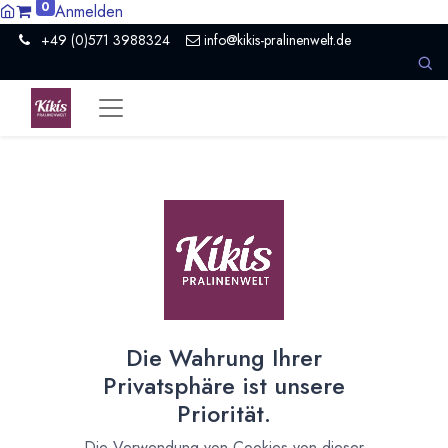
0
Anmelden
+49 (0)571 3988324
info@kikis-pralinenwelt.de
Neues aus Kiki's Pralinenwelt und kreativer Küche
5 Artikel
Ostern
×
Die Wahrung Ihrer
Privatsphäre ist unsere
Osterzeit
Priorität.
12.02.2025
Die Verwendung von Cookies von dieser