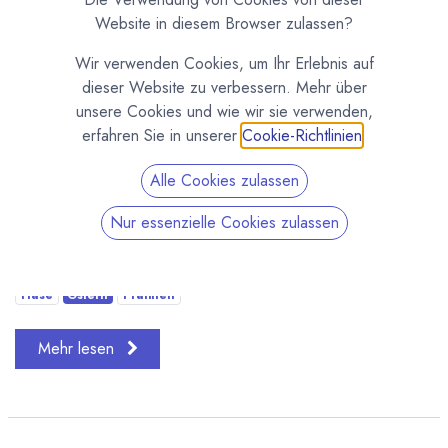
Website in diesem Browser zulassen?
Wir verwenden Cookies, um Ihr Erlebnis auf
dieser Website zu verbessern. Mehr über
unsere Cookies und wie wir sie verwenden,
erfahren Sie in unserer
Cookie-Richtlinien
.
In unserer handwerklichen Schokoladenmanufaktur hat die
Alle Cookies zulassen
Osterzeit begonnen. In unserer Pralinentheke findet ihr
Nur essenzielle Cookies zulassen
jetzt wieder Eierlikörpralinen . In den Regalen stehen
wieder Schoko-Osterhasen und wir ...
Hase
Ostern
Pralinen
Mehr lesen