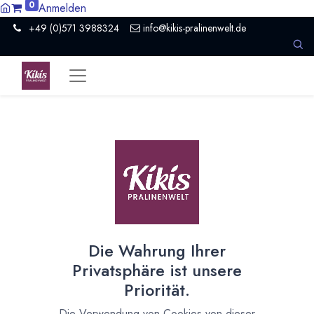
0
Anmelden
+49 (0)571 3988324
info@kikis-pralinenwelt.de
Neues aus Kiki's Pralinenwelt und kreativer Küche
4 Artikel
Vegan
×
Die Wahrung Ihrer
Privatsphäre ist unsere
Neu: Crunchy Flakes
Priorität.
19.03.2024
Die Verwendung von Cookies von dieser