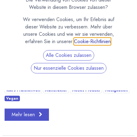
Website in diesem Browser zulassen?
Wir verwenden Cookies, um Ihr Erlebnis auf
dieser Website zu verbessern. Mehr über
unsere Cookies und wie wir sie verwenden,
erfahren Sie in unserer
Cookie-Richtlinien
.
Schoko - Haselnussnougat - Karamell - Weiß - Himbeer -
Alle Cookies zulassen
Passionsfrucht - Schwarze Johannisbeere Gleich sieben
Nur essenzielle Cookies zulassen
neue Schokoladenkreationen sind in den letzten Wochen
in unserer Manufaktur in Minden entst...
Kiki's Pralinenwelt
Manufaktur
Neues Produkt
Neuigkeiten
Vegan
Mehr lesen