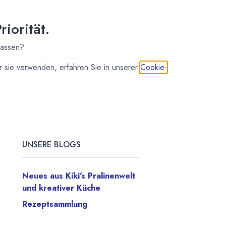
iorität.
lassen?
STICHWÖRTER
 sie verwenden, erfahren Sie in unserer
Cookie-
Backen
Brot
Hauptgericht
Herzhaft
UNSERE BLOGS
Neues aus Kiki's Pralinenwelt
und kreativer Küche
Rezeptsammlung