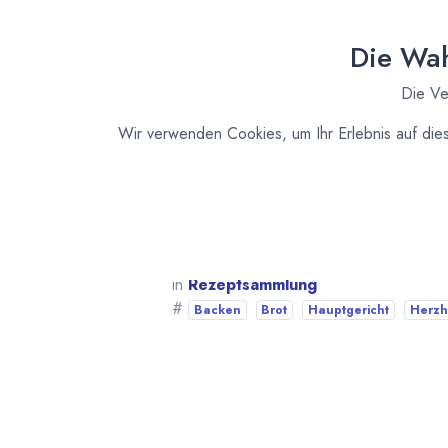
Zubereitung
Die Wah
Milch, Mehl, Backpulver mit einen Kn
Die Ve
Bei 180 Grad 40 Minuten in einer Ka
Wird warm gegessen.
Wir verwenden Cookies, um Ihr Erlebnis auf die
Die Brotscheiben mit Kiki's Gemüsechu
Ein wahrer Genuss.
in
Rezeptsammlung
#
Backen
Brot
Hauptgericht
Herzh