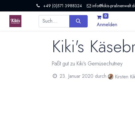
+49 (0)571 3988324
info@kikis-pralinenwelt.d
0
Anmelden
Kiki's Käseb
Paßt gut zu Kiki's Gemüsechutney
23. Januar 2020
durch
Kirsten K
Zutaten
1 Becher Milch
2 Becher Mehl
1 Päckchen Backpulver
200 g geriebenen Gouda-Käse oder 