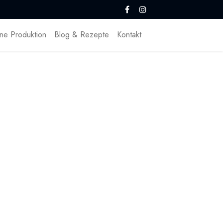
ne Produktion
Blog & Rezepte
Kontakt
Kirsten Kiki Homborg
23. Januar 2020
DIESEN BEITRAG TEILEN