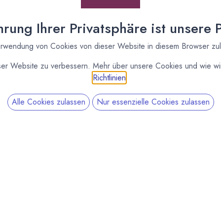
rung Ihrer Privatsphäre ist unsere Pr
rwendung von Cookies von dieser Website in diesem Browser zu
ße Schüsel geben. Oberste Schicht Miracle Wip und Poree
ühlt servieren.
ser Website zu verbessern. Mehr über unsere Cookies und wie wir
Richtlinien
.
Alle Cookies zulassen
Nur essenzielle Cookies zulassen