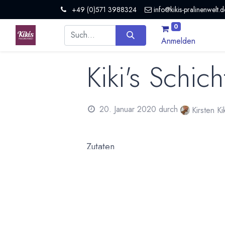
+49 (0)571 3988324
info@kikis-pralinenwelt.d
0
Anmelden
Kiki's Schich
20. Januar 2020
durch
Kirsten K
Zutaten
1 Beutel Tiefkühlerbsen, kurz aufkoch
1 Dose Mais, abtropfen lassen
5 Eier kochen, in Würfel schneiden
1 kleine Dose Ananas würfeln
1 Stange Poree in kleine Ringe schnei