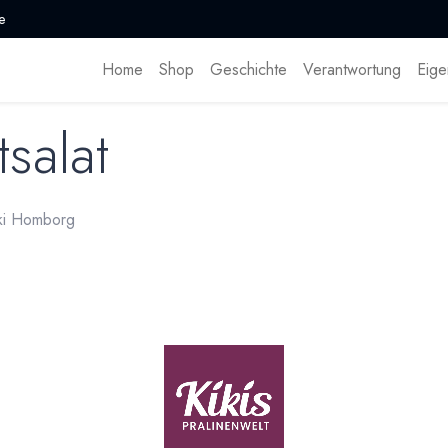
e
Home
Shop
Geschichte
Verantwortung
Eige
tsalat
iki Homborg
en
den