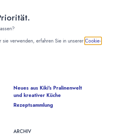
iorität.
STICHWÖRTER
lassen?
 sie verwenden, erfahren Sie in unserer
Cookie-
Herzhaft
Rezept
Salat
UNSERE BLOGS
Neues aus Kiki's Pralinenwelt
und kreativer Küche
Rezeptsammlung
ARCHIV