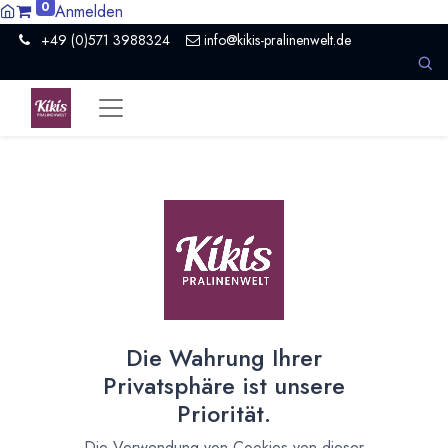
0
Anmelden
+49 (0)571 3988324
info@kikis-pralinenwelt.de
Rezept: Tiramisu ohne
Kaffee und Alkohol
Schnelle leckere Dessertvariation die auch für Kinder
geeignet ist.
17. Januar 2025
durch
Kirsten Kiki Homborg
Die Wahrung Ihrer
Privatsphäre ist unsere
Priorität.
Die Verwendung von Cookies von dieser