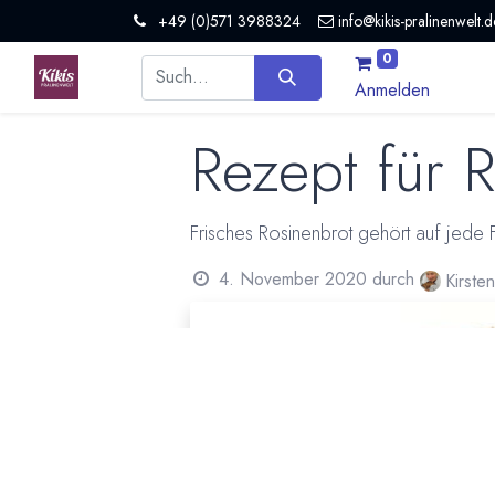
+49 (0)571 3988324
info@kikis-pralinenwelt.d
0
Anmelden
Rezept für 
Frisches Rosinenbrot gehört auf jede F
4. November 2020
durch
Kirste