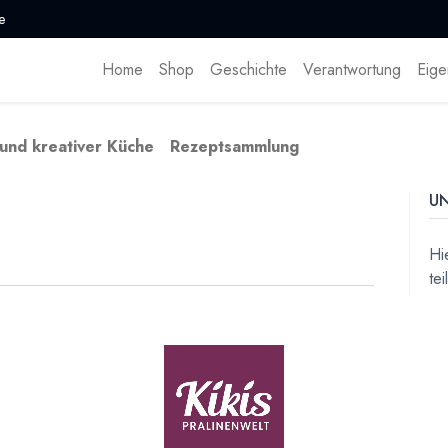
e
Home
Shop
Geschichte
Verantwortung
Eige
 und kreativer Küche
Rezeptsammlung
U
Hi
te
kreativer Küche
Ne
Er