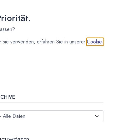
hasche regelmäßig einen Blick hinter die
lissen.
iorität.
Abonnieren
lassen?
 sie verwenden, erfahren Sie in unserer
Cookie-
OLGE UNS
RCHIVE