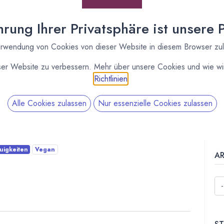
er
Ku
rung Ihrer Privatsphäre ist unsere Pr
rwendung von Cookies von dieser Website in diesem Browser zu
ser Website zu verbessern. Mehr über unsere Cookies und wie wir
F
Richtlinien
.
Alle Cookies zulassen
Nur essenzielle Cookies zulassen
imbeer - Passionsfrucht - Schwarze Johannisbeere
in den letzten Wochen in unserer Manufaktur in
uigkeiten
Vegan
A