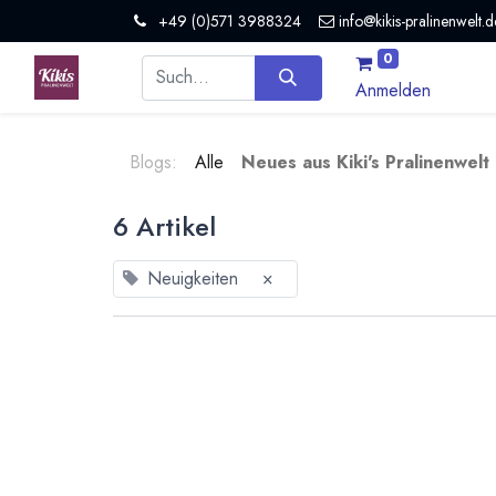
+49 (0)571 3988324
info@kikis-pralinenwelt.d
0
Anmelden
Blogs:
Alle
Neues aus Kiki's Pralinenwelt
6 Artikel
Neuigkeiten
×
Neu: Crunchy Flakes
19.03.2024
Neues aus Kiki's Pralinenwelt und 