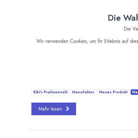
Die Wah
Die Ve
Wir verwenden Cookies, um Ihr Erlebnis auf die
Schoko - Haselnussnougat - Karamell - Weiß - H
Gleich sieben neue Schokoladenkreationen sind 
Minden entst...
Kiki's Pralinenwelt
Manufaktur
Neues Produkt
Ne
Mehr lesen