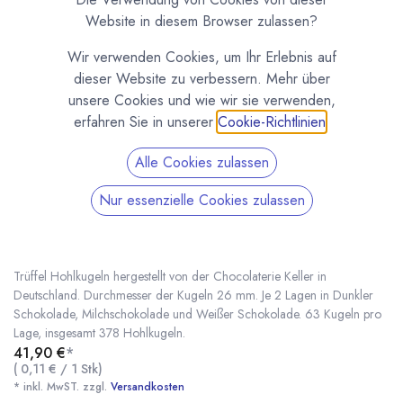
Website in diesem Browser zulassen?
Wir verwenden Cookies, um Ihr Erlebnis auf
dieser Website zu verbessern. Mehr über
unsere Cookies und wie wir sie verwenden,
erfahren Sie in unserer
Cookie-Richtlinien
.
Alle Cookies zulassen
Nur essenzielle Cookies zulassen
6 Lagen Trüffelkugeln gemischt Chocolaterie
Keller
(0 Rezension)
Trüffel Hohlkugeln hergestellt von der Chocolaterie Keller in
Deutschland. Durchmesser der Kugeln 26 mm. Je 2 Lagen in Dunkler
Schokolade, Milchschokolade und Weißer Schokolade. 63 Kugeln pro
Lage, insgesamt 378 Hohlkugeln.
6 Lagen Trüffelkugeln gemischt Chocolaterie Keller
* inkl. MwST. zzgl.
41,90
€
*
(
0,11
€
/
1
Stk
)
* inkl. MwST. zzgl.
Versandkosten