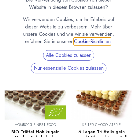
Große Auswahl an Pralinehohlkörpern und Trüffel
Website in diesem Browser zulassen?
Hohlkugeln. Aus Valrhona Edelschokolade, Bio, Vegan,
Made in Germany. Die Pralinenhohlkörper und Trüffel-
Wir verwenden Cookies, um Ihr Erlebnis auf
Hohlkugeln sind ein hervorragender Ausgangspunkt um
dieser Website zu verbessern. Mehr über
einfach und schnell leckere eigene Pralinen und Trüffel
unsere Cookies und wie wir sie verwenden,
herzustellen.
erfahren Sie in unserer
Cookie-Richtlinien
.
Alle Cookies zulassen
Nur essenzielle Cookies zulassen
HOMBORG FINEST FOOD
KELLER CHOCOLATERIE
BIO Trüffel Hohlkugeln
6 Lagen Trüffelkugeln