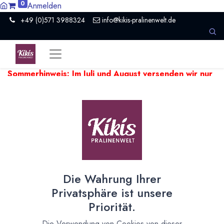
0
Anmelden
+49 (0)571 3988324
info@kikis-pralinenwelt.de
Sommerhinweis: Im Juli und August versenden wir nur
einmal pro Woche.
Aufgrund hoher Temperaturen kann es
beim Versand empfindlicher Produkte zu Verzögerungen
kommen. Wir versenden temperaturempfindliche Artikel falls
nötig ein paar Tage später.
Zeige
20
Die Wahrung Ihrer
Pralinen Hohlkörper
Privatsphäre ist unsere
Priorität.
Pralinen Hohlkörper und Trüffel Hohlkugeln
Die Verwendung von Cookies von dieser