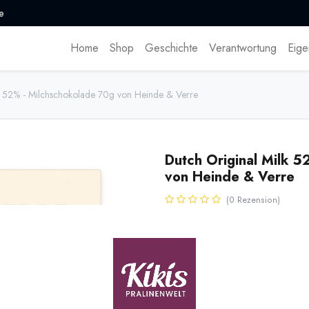
e
Home
Shop
Geschichte
Verantwortung
Eige
k 52% - Milchschokolade 70g von Heinde & Verre
Dutch Original Milk 
von Heinde & Verre
(0 Rezension)
Milchschokolade in Holländische
von Heinde & Verre aus Rotter
Chocolate (2022). 52% Kakaogeh
5,50
€
*
(
78,57
€
/
1
kg
)