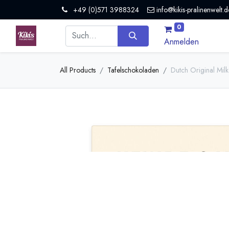
+49 (0)571 3988324
info@kikis-pralinenwelt.d
0
Anmelden
All Products
Tafelschokoladen
Dutch Original Mil