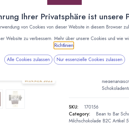
* inkl. MwST. zzgl.
Versandk
rung Ihrer Privatsphäre ist unsere Pr
Lieferzeit: nicht auf Lager
rwendung von Cookies von dieser Website in diesem Browser zu
Vergleichen
ser Website zu verbessern. Mehr über unsere Cookies und wie wir
Richtlinien
.
Kakaoanteil
:
52 %
Alle Cookies zulassen
Nur essenzielle Cookies zulassen
Heinde & Ve
Junger Bean t
niederländisc
Schokoladentaf
SKU:
170156
Category:
Bean to Bar Sch
Milchschokolade
B2C Artikel 