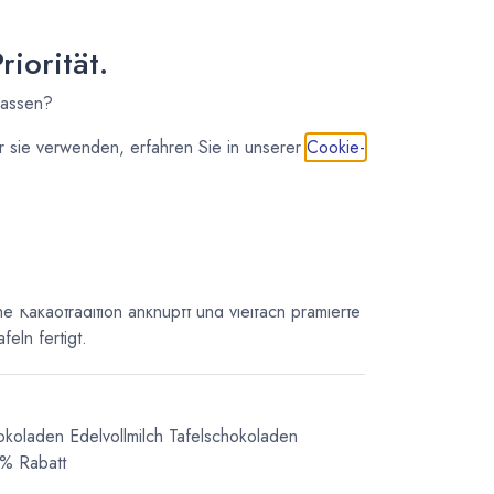
osten
iorität.
lassen?
 sie verwenden, erfahren Sie in unserer
Cookie-
rre
o Bar Produzent aus Rotterdam der an die lange
he Kakaotradition anknüpft und vielfach prämierte
eln fertigt.
okoladen
Edelvollmilch Tafelschokoladen
5% Rabatt