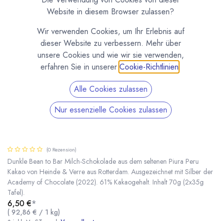
Website in diesem Browser zulassen?
Wir verwenden Cookies, um Ihr Erlebnis auf
dieser Website zu verbessern. Mehr über
unsere Cookies und wie wir sie verwenden,
erfahren Sie in unserer
Cookie-Richtlinien
.
Alle Cookies zulassen
Nur essenzielle Cookies zulassen
Smooth Piura Peru Milk 61% - Milchschokolade
70g von Heinde & Verre
(0 Rezension)
Dunkle Bean to Bar Milch-Schokolade aus dem seltenen Piura Peru
Kakao von Heinde & Verre aus Rotterdam. Ausgezeichnet mit Silber der
Academy of Chocolate (2022). 61% Kakaogehalt. Inhalt 70g (2x35g
Smooth Piura Peru Milk 61% - Milchschokolade 70g von Heinde & Verre
* inkl. MwST. zzgl.
Tafel).
6,50
€
*
(
92,86
€
/
1
kg
)