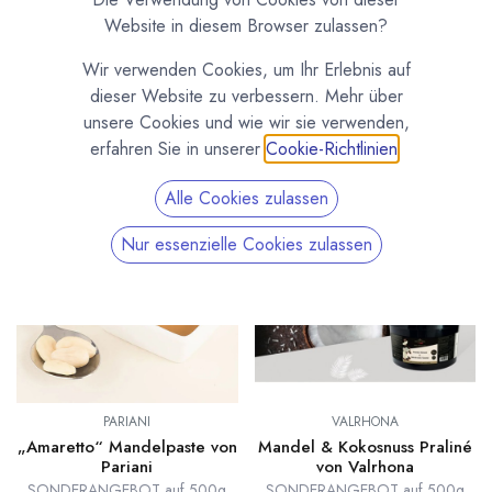
Unterschiedliche Sorten Nougat, Gianduja, Marzipan und
Website in diesem Browser zulassen?
Pralinémassen für deine Pralinenproduktion und Pâtisserie.
Damit kannst du auf die besten Rohstoffe für deine leckeren
Wir verwenden Cookies, um Ihr Erlebnis auf
Rezepte zugreifen. Feinste Nussprodukte von Pariani aus
dieser Website zu verbessern. Mehr über
Italien und Valrhona aus Frankreich.
unsere Cookies und wie wir sie verwenden,
erfahren Sie in unserer
Cookie-Richtlinien
.
Alle Cookies zulassen
Sale
Sale
Nur essenzielle Cookies zulassen
PARIANI
VALRHONA
„Amaretto“ Mandelpaste von
Mandel & Kokosnuss Praliné
Pariani
von Valrhona
SONDERANGEBOT auf 500g
SONDERANGEBOT auf 500g