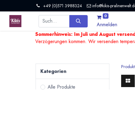
+49 (0)571 3988324
info@kikis-pralinenwelt.d
0
Anmelden
Sommerhinweis: Im Juli und August versen
Verzögerungen kommen. Wir versenden temperature
Produkt
Kategorien
Alle Produkte
Pralinen &
Versc
Trüffel
Versch
Bean to Bar Schokoladen
Halbsc
Tafelschokoladen
Pralin
Kulinarisches
Kuvert