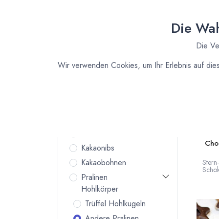
Zutaten für
Deine
Die Wah
Küche
Vanille und Essenzen
Die Ve
Bio Fruchtpulver
Wir verwenden Cookies, um Ihr Erlebnis auf die
Kuvertüre
Backstabile Schokoladen
Kakaopulver
Kakaobutter
K
Kakaomasse
Ster
Choc
Kakaonibs
Kakaobohnen
Stern
Schok
Pralinen
mm. H
von de
Hohlkörper
Deutsc
Trüffel Hohlkugeln
Andere Pralinen