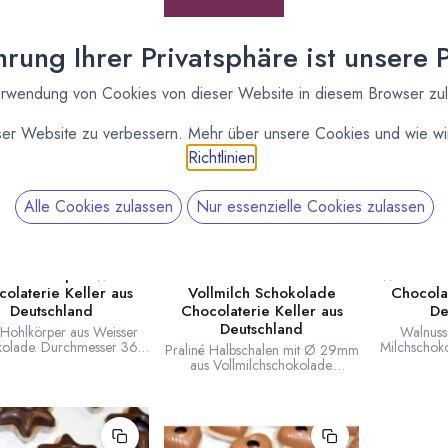
rung Ihrer Privatsphäre ist unsere Pr
rwendung von Cookies von dieser Website in diesem Browser zu
ser Website zu verbessern. Mehr über unsere Cookies und wie wir
Richtlinien
.
Alle Cookies zulassen
Nur essenzielle Cookies zulassen
ELLER CHOCOLATERIE
KELLER CHOCOLATERIE
KELLE
n Hohlkörper Weiss
Praliné Halbschalen
Walnuss H
olaterie Keller aus
Vollmilch Schokolade
Chocolat
Deutschland
Chocolaterie Keller aus
De
Deutschland
-Hohlkörper aus Weisser
Walnuss
olade. Durchmesser 36
Milchschok
Praliné Halbschalen mit Ø 29mm
öhe 15 mm. Hergestellt
Breite 26mm.
aus Vollmilchschokolade.
r Chocolaterie Keller in
Chocol
Hergestellt von der Chocolaterie
hland. 1 Lage enthält 42
Deutschlan
Keller in Deutschland. 1 Lage
Stück.
enthält 63 Stück.