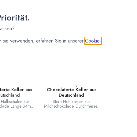
iorität.
lassen?
 sie verwenden, erfahren Sie in unserer
Cookie-
R CHOCOLATERIE
KELLER CHOCOLATERIE
albschalen Milch
Stern Hohlkörper Milch
erie Keller aus
Chocolaterie Keller aus
utschland
Deutschland
 Halbschalen aus
Stern-Hohlkörper aus
olade. Länge 34mm,
Milchschokolade. Durchmesser
 Hergestellt von der
36 mm. Höhe 15 mm. Hergestellt
aterie Keller in
von der Chocolaterie Keller in
d. Eine Lage enthält
Deutschland. 1 Lage enthält 42
56 Stück.
Stück.