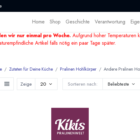
e
Home
Shop
Geschichte
Verantwortung
Eige
den wir nur einmal pro Woche.
Aufgrund hoher Temperaturen k
mpfindliche Artikel falls nötig ein paar Tage später.
e
Zutaten für Deine Küche
Pralinen Hohlkörper
Andere Pralinen Ho
Zeige
20
Sortieren nach:
Beliebteste
hiedene Pralinen Hohlkörper
iedene Pralinenhohlkörper zum Befüllen: Pralinéschalen, Stern H
halen in Dunkler, Milch und Weißer Schokolade. Mit den Pralinenh
en herstellen. Die Hohlkörper müssen nur gefüllt und mit Kuvertü
üre überziehe und fertig sind die eigenen Köstlichkeiten.