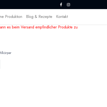
ne Produktion
Blog & Rezepte
Kontakt
ann es beim Versand empfindlicher Produkte zu
hlkörper
ohlkörper, Herz Hohlkörper und Walnuss
ohlkörpern lassen sich ganz einfach eigene
re geschlossen werden, auf Wunsch noch mit