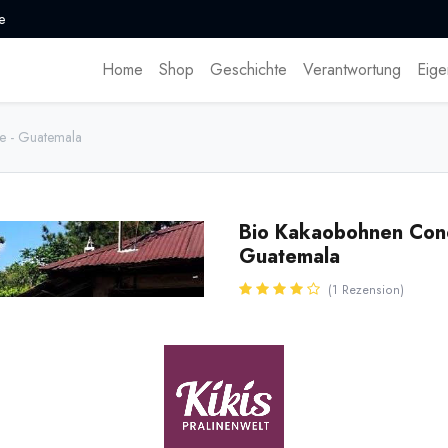
e
Home
Shop
Geschichte
Verantwortung
Eige
e - Guatemala
Bio Kakaobohnen Con
Guatemala
(1 Rezension)
* inkl. MwST. zzgl.
Versandk
Edel Bio Kakaobohnen angebaut a
befindlichen Plantage in Monte 
Name
Men
[170118] 500g Bio
Kakaobohnen Conde,