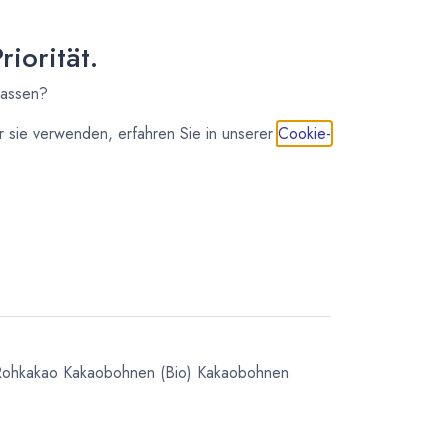
(
38,50
€
/
1
kg
)
iorität.
nicht auf Lager
79,81
€
*
lassen?
(
26,60
€
/
1
kg
)
 sie verwenden, erfahren Sie in unserer
Cookie-
IN DEN WARENKORB
Rohkakao
Kakaobohnen
(Bio) Kakaobohnen