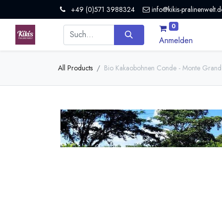
+49 (0)571 3988324
info@kikis-pralinenwelt.d
0
Anmelden
All Products
Bio Kakaobohnen Conde - Monte Grand