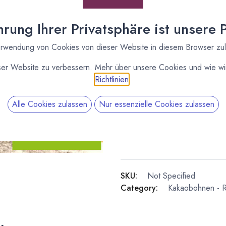
Monte Grande,
Guatemala
rung Ihrer Privatsphäre ist unsere Pr
[170117] 3kg Bio
rwendung von Cookies von dieser Website in diesem Browser zu
Kakaobohnen Conde,
Monte Grande,
ser Website zu verbessern. Mehr über unsere Cookies und wie wir
Guatemala
Richtlinien
.
Alle Cookies zulassen
Nur essenzielle Cookies zulassen
SKU:
Not Specified
Category:
Kakaobohnen - 