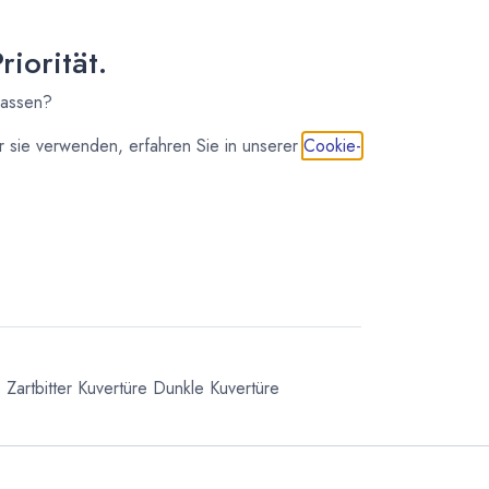
iorität.
IN DEN WARENKORB
lassen?
 sie verwenden, erfahren Sie in unserer
Cookie-
meilleur du chocolat®. Edelschokoladen,
d mehr aus Frankreich. Valrhona ist die weltweite
in der Spitzengastronomie.
e
Zartbitter Kuvertüre
Dunkle Kuvertüre