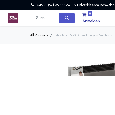
+49 (0)571 3988324
info@kikis-pralinenwelt.d
0
Anmelden
All Products
Extra Noir 53% Kuvertüre von Valrhona