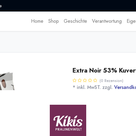
e
Home
Shop
Geschichte
Verantwortung
Eige
Extra Noir 53% Kuver
(0 Rezension)
* inkl. MwST. zzgl.
Versandk
Besonders gut für Füllungen geei
Serie von Valrhona. Nicht empf
Name
Men
[141027] 3kg Extra Noir
53% Kuvertüre Valrhona