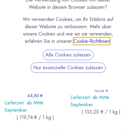
Website in diesem Browser zulassen?
Wir verwenden Cookies, um Ihr Erlebnis auf
dieser Website zu verbessern. Mehr über
unsere Cookies und wie wir sie verwenden,
erfahren Sie in unserer
Cookie-Richtlinien
.
KIKIS PRALINENWELT
KIKIS PRALINENWELT
24 edle Trüffel in
4 große Marzipankugeln ca.
Geschenkpackung Schwarz
112g
Alle Cookies zulassen
/ Klarsicht
Feinstes Marzipan mit besonders
hohem Mandelanteil (55%).
24 frische Trüffel und Pralinen in
Nur essenzielle Cookies zulassen
edler schwarzer
Geschenkschachtel mit
Klarsichtdecekl. Hergestellt in
reiner Handarbeit von Kiki's
Pralinenwelt.
13,32
€
45,50
€
Lieferzeit: ab Mitte
Lieferzeit: ab Mitte
September
September
(
133,20
€
/
1
kg
)
(
119,74
€
/
1
kg
)