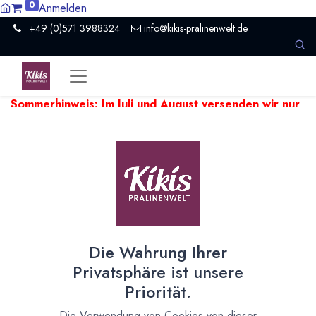
0
Anmelden
+49 (0)571 3988324
info@kikis-pralinenwelt.de
Sommerhinweis: Im Juli und August versenden wir nur
einmal pro Woche.
Aufgrund hoher Temperaturen kann es
beim Versand empfindlicher Produkte zu Verzögerungen
kommen. Wir versenden temperaturempfindliche Artikel falls
nötig ein paar Tage später.
Zeige
30
Die Wahrung Ihrer
Privatsphäre ist unsere
Priorität.
Die Verwendung von Cookies von dieser