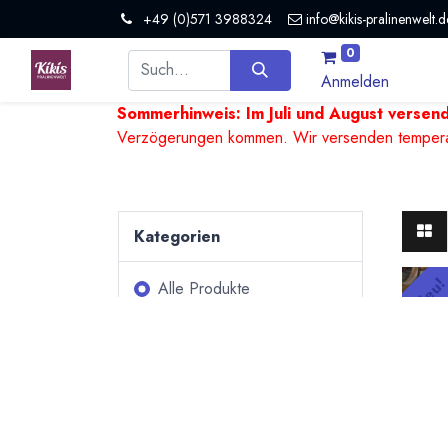
+49 (0)571 3988324
info@kikis-pralinenwelt.d
0
Anmelden
Sommerhinweis: Im Juli und August versen
Verzögerungen kommen. Wir versenden temperature
Kategorien
Neu
Alle Produkte
Pralinen &
Trüffel
Bean to Bar Schokoladen
Tafelschokoladen
Kulinarisches