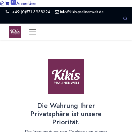
0
Anmelden
+49 (0)571 3988324
info@kikis-pralinenwelt.de
Alle
23 Artikel
Neues Produkt
×
Die Wahrung Ihrer
Schoko Probierwochen und neue
Privatsphäre ist unsere
Sommer Pralinen
Priorität.
07.05.2026
Neues aus Kiki's Pralinenwelt und kreativer Küche
Die Verwendung von Cookies von dieser