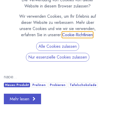
Website in diesem Browser zulassen?
Wir verwenden Cookies, um Ihr Erlebnis auf
dieser Website zu verbessern. Mehr über
unsere Cookies und wie wir sie verwenden,
erfahren Sie in unserer
Cookie-Richtlinien
.
Alle Cookies zulassen
Bei so viel Schokolade fällt die Auswahl manchmal
schwer. Deshalb machen wir jetzt Schokoladen-
Nur essenzielle Cookies zulassen
Probierwochen! Neun Sorten von Weißer Schokolade,
über Milchschokolade bis hin zu dunkler Schokolade
habe...
Neues Produkt
Pralinen
Probieren
Tafelschokolade
Mehr lesen