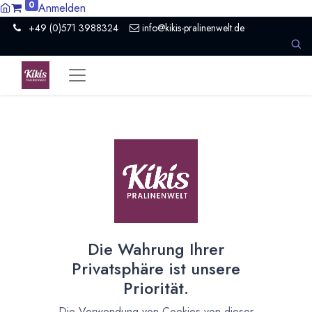
0
Anmelden
+49 (0)571 3988324
info@kikis-pralinenwelt.de
Suche nach lokalem Anbieter?
Einen Vertriebspartner kontaktieren
Nach Level filtern
Alle Kategorien
160
Hersteller Schokolade
127
Die Wahrung Ihrer
Museum / Erlebniswelt
2
Privatsphäre ist unsere
Presse / Medien
1
Priorität.
Organisation
5
Schokoladeformen
2
Die Verwendung von Cookies von dieser