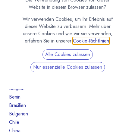
Maschinen und Ausrüstung
1
Website in diesem Browser zulassen?
Roh- und Halbfabrikate
5
Wir verwenden Cookies, um Ihr Erlebnis auf
Andere
1
dieser Website zu verbessern. Mehr über
Nicht mehr aktiv
16
unsere Cookies und wie wir sie verwenden,
erfahren Sie in unserer
Cookie-Richtlinien
.
Nach Land filtern
Alle Cookies zulassen
Alle Länder
1386
Argentinien
3
Nur essenzielle Cookies zulassen
Australien
10
Bahrain
1
Belgien
80
Benin
1
Brasilien
18
Bulgarien
1
Chile
1
China
2