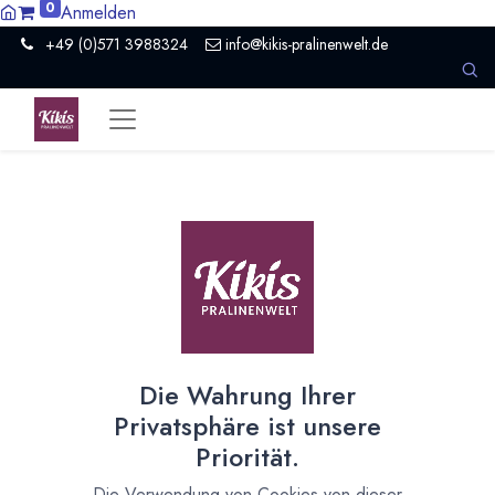
0
Anmelden
+49 (0)571 3988324
info@kikis-pralinenwelt.de
Suche nach lokalem Anbieter?
Einen Vertriebspartner kontaktieren
Nach Level filtern
Alle Kategorien
160
Hersteller Schokolade
127
Die Wahrung Ihrer
Museum / Erlebniswelt
2
Privatsphäre ist unsere
Presse / Medien
1
Priorität.
Organisation
5
Schokoladeformen
2
Die Verwendung von Cookies von dieser