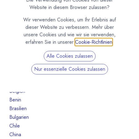
Maschinen und Ausrüstung
1
Website in diesem Browser zulassen?
Roh- und Halbfabrikate
5
Wir verwenden Cookies, um Ihr Erlebnis auf
Andere
1
dieser Website zu verbessern. Mehr über
Nicht mehr aktiv
16
unsere Cookies und wie wir sie verwenden,
erfahren Sie in unserer
Cookie-Richtlinien
.
Nach Land filtern
Alle Cookies zulassen
Alle Länder
1386
Argentinien
3
Nur essenzielle Cookies zulassen
Australien
10
Bahrain
1
Belgien
80
Benin
1
Brasilien
18
Bulgarien
1
Chile
1
China
2