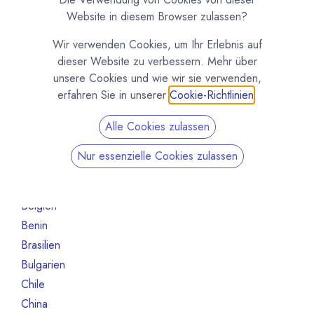
Maschinen und Ausrüstung
1
Website in diesem Browser zulassen?
Roh- und Halbfabrikate
5
Wir verwenden Cookies, um Ihr Erlebnis auf
Andere
1
dieser Website zu verbessern. Mehr über
Nicht mehr aktiv
16
unsere Cookies und wie wir sie verwenden,
erfahren Sie in unserer
Cookie-Richtlinien
.
Nach Land filtern
Alle Cookies zulassen
Alle Länder
1386
Argentinien
3
Nur essenzielle Cookies zulassen
Australien
10
Bahrain
1
Belgien
80
Benin
1
Brasilien
18
Bulgarien
1
Chile
1
China
2