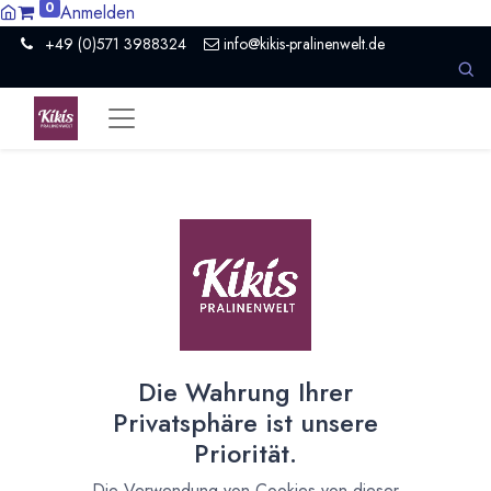
0
Anmelden
+49 (0)571 3988324
info@kikis-pralinenwelt.de
Suche nach lokalem Anbieter?
Einen Vertriebspartner kontaktieren
Nach Level filtern
Alle Kategorien
160
Hersteller Schokolade
127
Die Wahrung Ihrer
Museum / Erlebniswelt
2
Privatsphäre ist unsere
Presse / Medien
1
Priorität.
Organisation
5
Schokoladeformen
2
Die Verwendung von Cookies von dieser