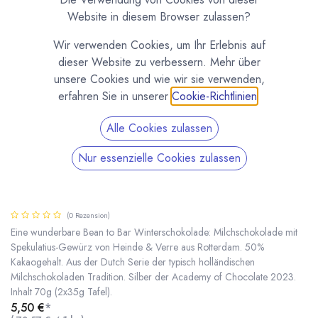
Website in diesem Browser zulassen?
Wir verwenden Cookies, um Ihr Erlebnis auf
dieser Website zu verbessern. Mehr über
unsere Cookies und wie wir sie verwenden,
erfahren Sie in unserer
Cookie-Richtlinien
.
Alle Cookies zulassen
Nur essenzielle Cookies zulassen
Dutch Speculaas - Spekulatius Milchschokolade
50% - 70g von Heinde & Verre
(0 Rezension)
Eine wunderbare Bean to Bar Winterschokolade: Milchschokolade mit
Spekulatius-Gewürz von Heinde & Verre aus Rotterdam. 50%
Kakaogehalt. Aus der Dutch Serie der typisch holländischen
Dutch Speculaas - Spekulatius Milchschokolade 50% - 70g von Heinde & Verre
* inkl. MwST. zzgl.
Milchschokoladen Tradition. Silber der Academy of Chocolate 2023.
Inhalt 70g (2x35g Tafel).
5,50
€
*