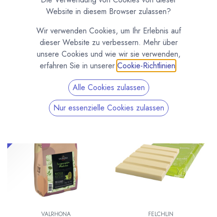
Zuckerfrei - Vegan - Blond - Ruby
Website in diesem Browser zulassen?
Spezial Kuvertüre wie die veganen Inspiration
Wir verwenden Cookies, um Ihr Erlebnis auf
Fruchtkuvertüren von Valrhona. Zuckerfreie und
dieser Website zu verbessern. Mehr über
zuckerreduziert Kuvertüren und verschiedene Kuvertüren mit
unsere Cookies und wie wir sie verwenden,
extra Geschmack, wie zum Beispiel Kuvertüre mit Orange
erfahren Sie in unserer
Cookie-Richtlinien
.
und Kuvertüre mit Haselnüssen. Außerdem Ruby Kuvertüre
von Callebaut und verschiedene Blonde Kuvertüren.
Alle Cookies zulassen
Nur essenzielle Cookies zulassen
Neu!
VALRHONA
FELCHLIN